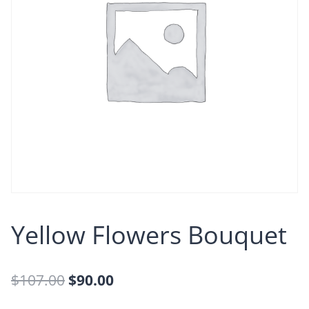
Yellow Flowers Bouquet
Ursprünglicher
Aktueller
$
107.00
$
90.00
Preis
Preis