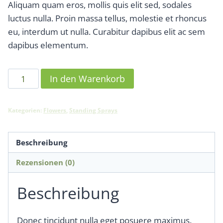
Aliquam quam eros, mollis quis elit sed, sodales
war:
ist:
luctus nulla. Proin massa tellus, molestie et rhoncus
$107.00
$90.00.
eu, interdum ut nulla. Curabitur dapibus elit ac sem
dapibus elementum.
Yellow
In den Warenkorb
Flowers
Bouquet
Kategorien:
Flowers
,
Standing Sprays
Menge
Beschreibung
Rezensionen (0)
Beschreibung
Donec tincidunt nulla eget posuere maximus.