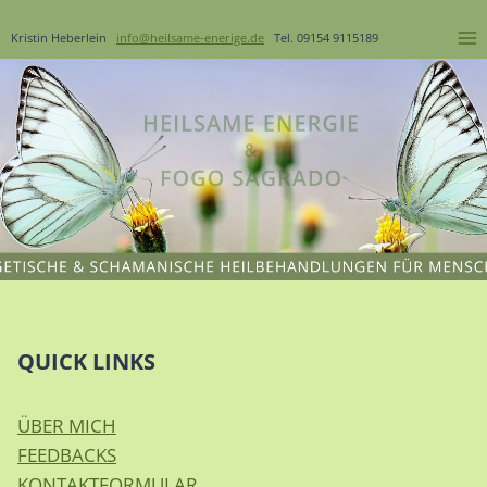
Kristin Heberlein
info@heilsame-enerige.de
Tel. 09154 9115189
QUICK LINKS
ÜBER MICH
FEEDBACKS
KONTAKTFORMULAR