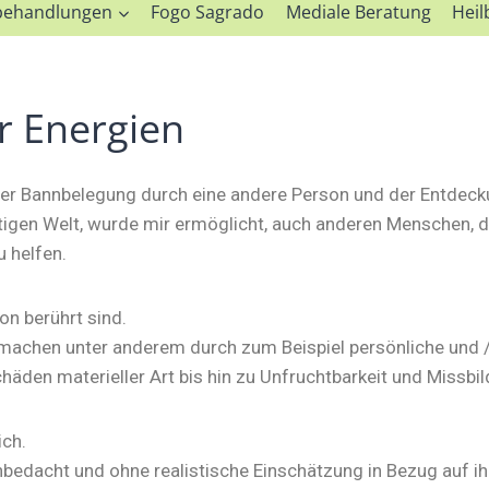
lbehandlungen
Fogo Sagrado
Mediale Beratung
Heil
r Energien
er Bannbelegung durch eine andere Person und der Entdecku
stigen Welt, wurde mir ermöglicht, auch anderen Menschen, d
u helfen.
on berührt sind.
achen unter anderem durch zum Beispiel persönliche und / 
häden materieller Art bis hin zu Unfruchtbarkeit und Missb
ich.
nbedacht und ohne realistische Einschätzung in Bezug auf ih