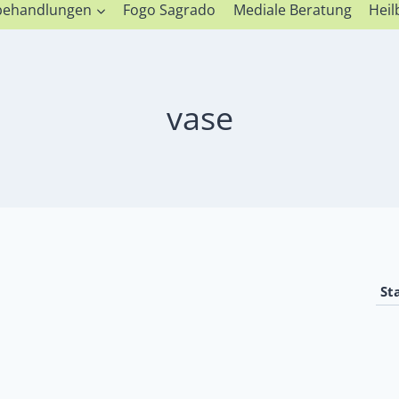
lbehandlungen
Fogo Sagrado
Mediale Beratung
Heil
vase